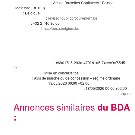
:
Arr. de Bruxelles-Capitale/Arr. Brussel-
Subdivision pays (NUTS)
Hoofdstad
(
BE100
)
:
Belgique
Pays
:
revise@publicprocurement.be
Adresse électronique
:
+32 2 740 80 00
Téléphone
:
https://bosa.belgium.be
Adresse internet
:
Rôles de cette organisation
TED eSender
Informations relatives à l’avis
:
c69017b5-293a-479f-81a5-74eec9cf55d5
-
Identifiant/version de l’avis
01
:
Mise en concurrence
Type de formulaire
:
Avis de marché ou de concession – régime ordinaire
Type d’avis
:
18/05/2026
00:00 +02:00
Date d’envoi de l’avis
:
18/05/2026
00:00 +02:00
Date et heure de transmission de l'avis (eSender)
:
français
Langues dans lesquelles l’avis en question est officiellement disponible
Annonces similaires
du BDA
: