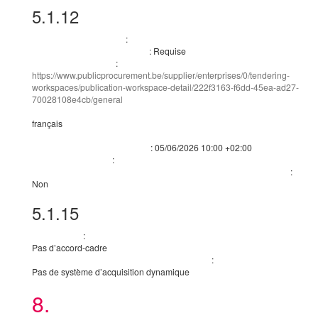
5.1.12
Conditions du marché public
:
Conditions de soumission
:
Requise
Soumission par voie électronique
:
Adresse de soumission
https://www.publicprocurement.be/supplier/enterprises/0/tendering-
workspaces/publication-workspace-detail/222f3163-f6dd-45ea-ad27-
70028108e4cb/general
Langues dans lesquelles les offres ou demandes de participation/candidatures peuvent
français
La signature ou le cachet électronique avancé(e) ou qualifié(e) [au sens du règlement (
:
05/06/2026
10:00 +02:00
Date limite de réception des offres
:
Conditions du marché
:
Le contrat doit être exécuté dans le cadre de programmes d’emplois protégés
Non
5.1.15
Techniques
:
Accord-cadre
Pas d’accord-cadre
:
Informations sur le système d’acquisition dynamique
Pas de système d’acquisition dynamique
8.
Organisations