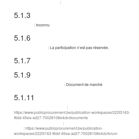
:
Informations complémentaires
5.1.3
Durée estimée
:
Inconnu
Autre durée
5.1.6
Informations générales
:
La participation n’est pas réservée.
Participation réservée
5.1.7
Marché public stratégique
5.1.9
Critères de sélection
:
Document de marché
Sources des critères de sélection
5.1.11
Documents de marché
:
Adresse des documents de marché
https://www.publicprocurement.be/publication-workspaces/222f3163-
f6dd-45ea-ad27-70028108e4cb/documents
:
Canal de communication ad hoc
:
https://www.publicprocurement.be/publication-
URL
workspaces/222f3163-f6dd-45ea-ad27-70028108e4cb/forum