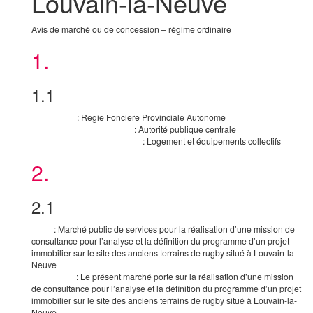
Louvain-la-Neuve
Avis de marché ou de concession – régime ordinaire
1.
Acheteur
1.1
Acheteur
:
Regie Fonciere Provinciale Autonome
Nom officiel
:
Autorité publique centrale
Forme juridique de l’acheteur
:
Logement et équipements collectifs
Activité du pouvoir adjudicateur
2.
Procédure
2.1
Procédure
:
Marché public de services pour la réalisation d’une mission de
Titre
consultance pour l’analyse et la définition du programme d’un projet
immobilier sur le site des anciens terrains de rugby situé à Louvain-la-
Neuve
:
Le présent marché porte sur la réalisation d’une mission
Description
de consultance pour l’analyse et la définition du programme d’un projet
immobilier sur le site des anciens terrains de rugby situé à Louvain-la-
Neuve.