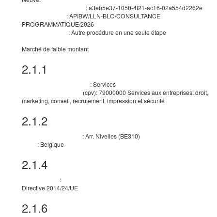
:
a3eb5e37-1050-4f21-ac16-02a554d2262e
Identifiant de la procédure
:
APIBW/LLN-BLO/CONSULTANCE
Identifiant interne
PROGRAMMATIQUE/2026
:
Autre procédure en une seule étape
Type de procédure
Principales caractéristiques de la procédure et informations sur l'endroit où obtenir l
Marché de faible montant
2.1.1
Objet
:
Services
Nature principale du marché
(
cpv
):
79000000
Services aux entreprises: droit,
Nomenclature principale
marketing, conseil, recrutement, impression et sécurité
2.1.2
Lieu d’exécution
:
Arr. Nivelles
(
BE310
)
Subdivision pays (NUTS)
:
Belgique
Pays
2.1.4
Informations générales
:
Base juridique
Directive 2014/24/UE
2.1.6
Motifs d’exclusion