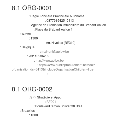
8.1
ORG-0001
:
Regie Fonciere Provinciale Autonome
Nom officiel
:
0877915425_5413
Numéro d’enregistrement
:
Agence de Promotion Immobilière du Brabant wallon
Département
:
Place du Brabant wallon 1
Adresse postale
:
Wavre
Ville
:
1300
Code postal
:
Arr. Nivelles
(
BE310
)
Subdivision pays (NUTS)
:
Belgique
Pays
:
m.dhont@apibw.be
Adresse électronique
:
+32 10236209
Téléphone
:
http://www.apibw.be
Adresse internet
:
https://www.publicprocurement.be/bda?
Profil de l’acheteur
organisationIds=5413&includeOrganisationChildren=true
:
Rôles de cette organisation
Acheteur
8.1
ORG-0002
:
SPF Stratégie et Appui
Nom officiel
:
BE001
Numéro d’enregistrement
:
Boulevard Simon Bolivar 30 Bte1
Adresse postale
:
Bruxelles
Ville
:
1000
Code postal