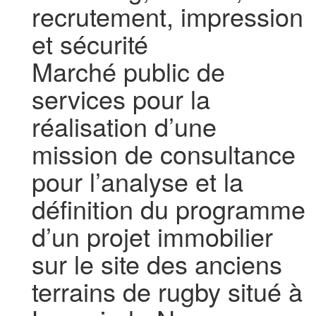
recrutement, impression
Enterré
Chu Brugmann - Association Hospitalière De Bruxelles Et De
et sécurité
Schaerbeek - Réalisation D’un Service D’algologie Au Bâtiment 
Du Site Horta
Marché public de
Office Central D'action Sociale Et Culturelle Du Ministère De La
Défense - Un Accord-cadre Avec Une Seule Entreprise Pour De
Toitures Et Des Gouttières Dans Les Logements De L'office
services pour la
Central D'action Sociale Et Culturelle Du Ministère De La Défens
(def+) À Brasschaat (bra) – Schoten (sco) – Kapellen (kap) –
réalisation d’une
Herentals (her) – Lier (lie) – Oud-turnhout (are) – Turnhout (tur)
mission de consultance
pour l’analyse et la
définition du programme
d’un projet immobilier
sur le site des anciens
terrains de rugby situé à