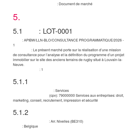
:
Document de marché
Sources des motifs d'exclusion
5.
Lot
5.1
:
LOT-0001
Lot
:
APIBW/LLN-BLO/CONSULTANCE PROGRAMMATIQUE/2026 -
Titre
1
:
Le présent marché porte sur la réalisation d’une mission
Description
de consultance pour l’analyse et la définition du programme d’un projet
immobilier sur le site des anciens terrains de rugby situé à Louvain-la-
Neuve.
:
1
Identifiant interne
5.1.1
Objet
:
Services
Nature principale du marché
(
cpv
):
79000000
Services aux entreprises: droit,
Nomenclature principale
marketing, conseil, recrutement, impression et sécurité
5.1.2
Lieu d’exécution
:
Arr. Nivelles
(
BE310
)
Subdivision pays (NUTS)
:
Belgique
Pays