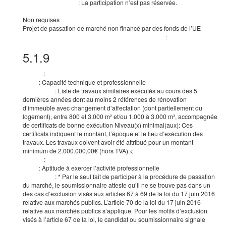
:
La participation n’est pas réservée.
Participation réservée
Les noms et les qualifications professionnelles du personnel chargé de l’exécution d
Non requises
Projet de passation de marché non financé par des fonds de l’UE
:
Le marché relève de l’accord sur les marchés publics (AMP)
non
5.1.9
Critères de sélection
:
Critère
:
Capacité technique et professionnelle
Type
:
Liste de travaux similaires exécutés au cours des 5
Description
dernières années dont au moins 2 références de rénovation
d’immeuble avec changement d’affectation (dont partiellement du
logement), entre 800 et 3.000 m² et/ou 1.000 à 3.000 m³, accompagnée
de certificats de bonne exécution Niveau(x) minimal(aux): Ces
certificats indiquent le montant, l’époque et le lieu d’exécution des
travaux. Les travaux doivent avoir été attribué pour un montant
minimum de 2.000.000,00€ (hors TVA).<
:
Critère
:
Aptitude à exercer l’activité professionnelle
Type
:
* Par le seul fait de participer à la procédure de passation
Description
du marché, le soumissionnaire atteste qu’il ne se trouve pas dans un
des cas d’exclusion visés aux articles 67 à 69 de la loi du 17 juin 2016
relative aux marchés publics. L’article 70 de la loi du 17 juin 2016
relative aux marchés publics s’applique. Pour les motifs d’exclusion
visés à l’article 67 de la loi, le candidat ou soumissionnaire signale