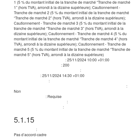
1 (5 % du montant initial de la tranche de marché “Tranche de marché
1” (hors TVA), arrondi à la dizaine supérieure); Cautionnement -
Tranche de marché 2 (5 % du montant initial de la tranche de marché
“Tranche de marché 2” (hors TVA), arrondi à la dizaine supérieure);
Cautionnement - Tranche de marché 3 (5 % du montant initial de la
tranche de marché “Tranche de marché 3” (hors TVA), arrondi à la
dizaine supérieure); Cautionnement - Tranche de marché 4 (5 % du
montant initial de la tranche de marché “Tranche de marché 4” (hors
TVA), arrondi à la dizaine supérieure); Cautionnement - Tranche de
marché 5 (5 % du montant initial de la tranche de marché “Tranche de
marché 5” (hors TVA), arrondi à la dizaine supérieure)
:
25/11/2024
10:00 +01:00
Date limite de réception des offres
:
200
Date limite de validité de l’offre
Jour
:
Informations relatives à l’ouverture publique
:
25/11/2024
14:30 +01:00
Date d'ouverture
:
Conditions du marché
:
Le marché doit être exécuté dans le cadre de programmes d’emplois protégés
Non
:
Requise
Facturation en ligne
:
La commande en ligne sera utilisée
non
:
Le paiement en ligne sera utilisé
non
5.1.15
Techniques
:
Accord-cadre
Pas d’accord-cadre