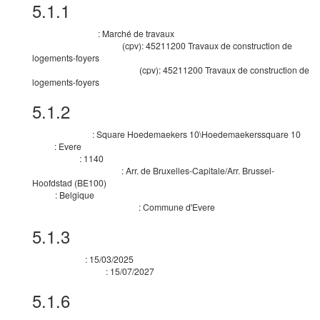
5.1.1
Objet
:
Marché de travaux
Nature du marché
(
cpv
):
45211200
Travaux de construction de
Nomenclature principale
logements-foyers
(
cpv
):
45211200
Travaux de construction de
Nomenclature supplémentaire
logements-foyers
5.1.2
Lieu d’exécution
:
Square Hoedemaekers 10\Hoedemaekerssquare 10
Adresse postale
:
Evere
Ville
:
1140
Code postal
:
Arr. de Bruxelles-Capitale/Arr. Brussel-
Subdivision pays (NUTS)
Hoofdstad
(
BE100
)
:
Belgique
Pays
:
Commune d'Evere
Informations complémentaires
5.1.3
Durée estimée
:
15/03/2025
Date de début
:
15/07/2027
Date de fin de durée
5.1.6
Informations générales