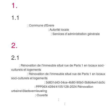
1.
Lierneux – N822 - Bk 16,07 À 17,35
Acheteur
Service Public De Wallonie - Spw-o8.08.02 - Direction Des Route
Du Luxembourg - N893 – Réfection De Voirie À Poupehan
1.1
Infrabel Sa - Infrabel Projects South - Cahier Spécial Des Charge
Acheteur
N°57/33/4/26/055 - Lignes 162, 165, 166 Et 167 - Réalisation De
:
Commune d'Evere
Travaux Divers De Signalisation
Nom officiel
:
Autorité locale
Forme juridique de l’acheteur
:
Services d’administration générale
Activité du pouvoir adjudicateur
2.
Procédure
2.1
Procédure
:
Rénovation de l'immeuble situé rue de Paris 1 en locaux soci-
Titre
culturels et logements
:
Rénovation de l'immeuble situé rue de Paris 1 en locaux
Description
soci-culturels et logements
:
3d831d43-04ce-4b80-90b0-5b8d4e41dc0c
Identifiant de la procédure
:
PPP06X-4394/4105/128-2024 Rénovation
Identifiant interne
urbaine\Stadsvernieuwing
:
Ouverte
Type de procédure
:
Justification de la procédure accélérée
:
Principales caractéristiques de la procédure