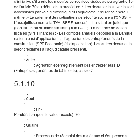
d’initiative s’il a pris les mesures correctrices visées au paragraphe 1er
de l'article 70 au début de la procédure. * Les documents suivants sont
accessibles par voie électronique et l’adjudicateur se renseignera lui-
même : - Le paiement des cotisations de sécurité sociale à l'ONSS ; -
L'assujettissement à la TVA (SPF Finances) ; - La situation juridique
(non faillite ou situation similaire) à la BCE ; - La balance de dettes
fiscales (SPF Finances) ; - Les comptes annuels déposés à la Banque
nationale (si d'application) ; - L’agréation des entrepreneurs de la
construction (SPF Economie) (si d'application). Les autres documents
seront réclamés à l’adjudicataire pressenti.
:
Critère
:
Autre
Type
:
Agréation et enregistrement des entrepreneurs: D
Description
(Entreprises générales de bâtiments), classe 7
5.1.10
Critères d’attribution
:
Critère
:
Coût
Type
:
Nom
:
Prix
Description
Pondération (points, valeur exacte)
:
70
:
Critère
:
Qualité
Type
:
Nom
:
Processus de réemploi des matériaux et équipements
Description