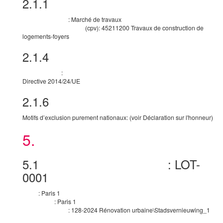
2.1.1
Objet
:
Marché de travaux
Nature du marché
(
cpv
):
45211200
Travaux de construction de
Nomenclature principale
logements-foyers
2.1.4
Informations générales
:
Base juridique
Directive 2014/24/UE
2.1.6
Motifs d’exclusion
Motifs d’exclusion purement nationaux
:
(voir Déclaration sur l'honneur)
5.
Lot
5.1
:
LOT-
Identifiant technique du lot
0001
:
Paris 1
Titre
:
Paris 1
Description
:
128-2024 Rénovation urbaine\Stadsvernieuwing_1
Identifiant interne