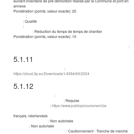
suivant inventaire de pré-démolition réalisé par la Commune et joint en
annexe
Pondération (points, valeur exacte)
:
20
:
Critère
:
Qualité
Type
:
Nom
:
Réduction du temps de temps de chantier
Description
Pondération (points, valeur exacte)
:
10
Description de la méthode à utiliser si la pondération ne peut être exprimée par des cri
:
Justification de l’absence d’indication de la pondération des critères d’attribution
5.1.11
Documents de marché
:
Adresse des documents de marché
https://cloud.3p.eu/Downloads/1/4394/6X/2024
5.1.12
Conditions du marché public
:
Conditions de présentation
:
Requise
Présentation par voie électronique
:
https://www.publicprocurement.be
Adresse de présentation
Langues dans lesquelles les offres ou demandes de participation peuvent être présent
français, néerlandais
:
Non autorisée
Catalogue électronique
:
Non autorisée
Variantes
:
Cautionnement - Tranche de marché
Description de la garantie financière