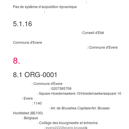
:
Informations sur le système d’acquisition dynamique
Pas de système d’acquisition dynamique
:
Enchère électronique
non
5.1.16
Informations complémentaires, médi
:
Conseil d'Etat
Organisation chargée des procédures de recours
Organisation qui fournit des informations complémentaires sur la procédure de passa
Commune d'Evere
:
Commune d'Evere
Organisation qui reçoit les demandes de participation
8.
Organisations
8.1
ORG-0001
:
Commune d'Evere
Nom officiel
:
0207365709
Numéro d’enregistrement
:
Square Hoedemaekers 10\Hoedemaekerssquare 10
Adresse postale
:
Evere
Ville
:
1140
Code postal
:
Arr. de Bruxelles-Capitale/Arr. Brussel-
Subdivision pays (NUTS)
Hoofdstad
(
BE100
)
:
Belgique
Pays
:
Collège des bourgmestre et échevins
Point de contact
:
evere222@evere.brusse
ls
Adresse électronique