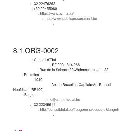
:
+32 22476262
Téléphone
:
+32 22455080
Télécopieur
:
https://www.evere.be/
Adresse internet
:
https://www.publicprocurement.be
Profil de l’acheteur
:
Rôles de cette organisation
Acheteur
Organisation qui fournit des informations complémentaires sur la procédure de passa
Organisation qui reçoit les demandes de participation
8.1
ORG-0002
:
Conseil d'Etat
Nom officiel
:
BE 0931.814.266
Numéro d’enregistrement
:
Rue de la Science 33\Wetenschapstraat 33
Adresse postale
:
Bruxelles
Ville
:
1040
Code postal
:
Arr. de Bruxelles-Capitale/Arr. Brussel-
Subdivision pays (NUTS)
Hoofdstad
(
BE100
)
:
Belgique
Pays
:
info@conseildetat.be
Adresse électronique
:
+32 22349611
Téléphone
:
http://conseildetat.be/?page=e-procedure&lang=fr
Adresse internet
:
Rôles de cette organisation
Organisation chargée des procédures de recours