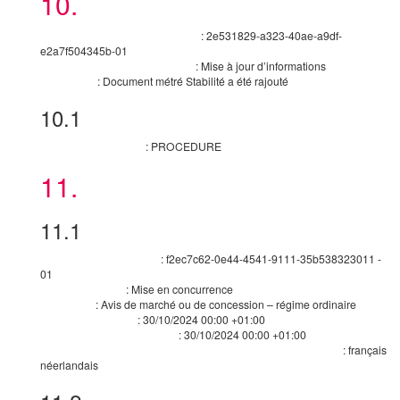
10.
Modification
:
2e531829-a323-40ae-a9df-
Version de l’avis antérieur à modifier
e2a7f504345b-01
:
Mise à jour d’informations
Principale raison de la modification
:
Document métré Stabilité a été rajouté
Description
10.1
Modification
:
PROCEDURE
Identifiant de la section
11.
Informations relatives à l’avis
11.1
Informations relatives à l’avis
:
f2ec7c62-0e44-4541-9111-35b538323011
-
Identifiant/version de l’avis
01
:
Mise en concurrence
Type de formulaire
:
Avis de marché ou de concession – régime ordinaire
Type d’avis
:
30/10/2024
00:00 +01:00
Date d’envoi de l’avis
:
30/10/2024
00:00 +01:00
Date d’envoi de l’avis (eSender)
:
français
Langues dans lesquelles l’avis en question est officiellement disponible
néerlandais